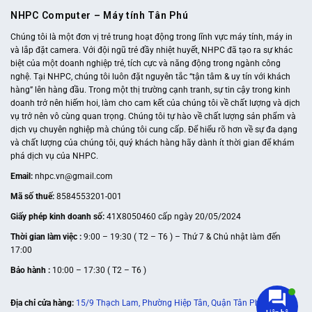
NHPC Computer – Máy tính Tân Phú
Chúng tôi là một đơn vị trẻ trung hoạt động trong lĩnh vực máy tính, máy in
và lắp đặt camera. Với đội ngũ trẻ đầy nhiệt huyết, NHPC đã tạo ra sự khác
biệt của một doanh nghiệp trẻ, tích cực và năng động trong ngành công
nghệ. Tại NHPC, chúng tôi luôn đặt nguyên tắc “tận tâm & uy tín với khách
hàng” lên hàng đầu. Trong một thị trường cạnh tranh, sự tin cậy trong kinh
doanh trở nên hiếm hoi, làm cho cam kết của chúng tôi về chất lượng và dịch
vụ trở nên vô cùng quan trọng. Chúng tôi tự hào về chất lượng sản phẩm và
dịch vụ chuyên nghiệp mà chúng tôi cung cấp. Để hiểu rõ hơn về sự đa dạng
và chất lượng của chúng tôi, quý khách hàng hãy dành ít thời gian để khám
phá dịch vụ của NHPC.
Email:
nhpc.vn@gmail.com
Mã số thuế:
8584553201-001
Giấy phép kinh doanh số:
41X8050460 cấp ngày 20/05/2024
Thời gian làm việc :
9:00 – 19:30 ( T2 – T6 ) – Thứ 7 & Chủ nhật làm đến
17:00
Bảo hành :
10:00 – 17:30 ( T2 – T6 )
Địa chỉ cửa hàng:
15/9 Thạch Lam, Phường Hiệp Tân, Quận Tân Phú