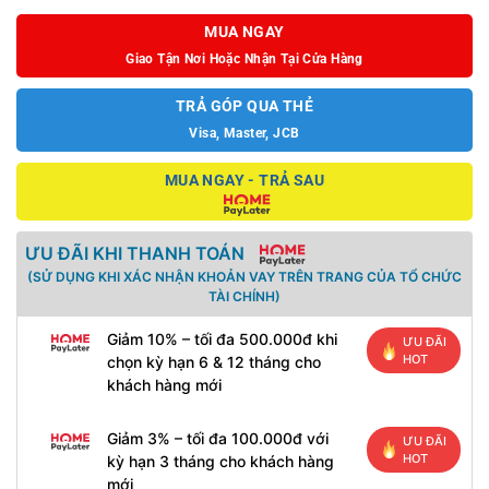
MUA NGAY
Giao Tận Nơi Hoặc Nhận Tại Cửa Hàng
TRẢ GÓP QUA THẺ
Visa, Master, JCB
MUA NGAY - TRẢ SAU
ƯU ĐÃI KHI THANH TOÁN
(SỬ DỤNG KHI XÁC NHẬN KHOẢN VAY TRÊN TRANG CỦA TỔ CHỨC
TÀI CHÍNH)
Giảm 10% – tối đa 500.000đ khi
ƯU ĐÃI
HOT
chọn kỳ hạn 6 & 12 tháng cho
khách hàng mới
Giảm 3% – tối đa 100.000đ với
ƯU ĐÃI
HOT
kỳ hạn 3 tháng cho khách hàng
mới