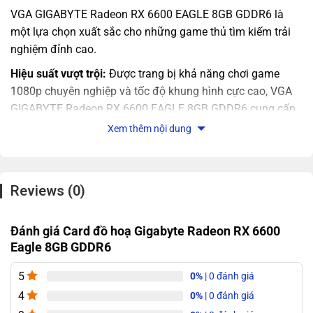
VGA GIGABYTE Radeon RX 6600 EAGLE 8GB GDDR6 là
một lựa chọn xuất sắc cho những game thủ tìm kiếm trải
nghiệm đỉnh cao.
Hiệu suất vượt trội:
Được trang bị khả năng chơi game
1080p chuyên nghiệp và tốc độ khung hình cực cao, VGA
GIGABYTE Radeon RX 6600 EAGLE 8GB GDDR6 cung cấp
hiệu suất thế hệ tiếp theo với bộ nhớ GDDR6 dung lượng
Xem thêm nội dung
lớn và bộ nhớ đệm AMD Infinity Cache.
Trải nghiệm trò chơi đích thực:
Với công nghệ DirectX® 12
Ultimate và AMD FidelityFX, bạn sẽ được thả mình vào trò
Reviews (0)
chơi với ánh sáng, bóng đổ và phản xạ trung thực nhất.
Hệ thống làm mát 3X WINDFORCE:
Hệ thống làm mát
Đánh giá Card đồ hoạ Gigabyte Radeon RX 6600
WINDFORCE 3X với các quạt cánh độc đáo, ống dẫn nhiệt
Eagle 8GB GDDR6
cảm ứng trực tiếp và quạt hoạt động 3D giúp tản nhiệt hiệu
5
0%
| 0 đánh giá
quả, đảm bảo hoạt động mát mẻ.
4
0%
| 0 đánh giá
Bôi trơn NANO GRAPHENE:
Sử dụng chất bôi trơn