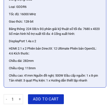
Loại: GDDR6
Tốc độ: 16000 MHz
Giao thức: 128-bit
Băng thông: 224 GB/s Độ phân giải kỹ thuật số tối đa: 7680 x 4320
Số màn hình hỗ trợ xuất tối đa: 4 Cổng xuất hình:
DisplayPort 1.4a x 2
HDMI 2.1 x 2 Phiên bản DirectX: 12 Ultimate Phiên bản OpenGL:
4.6 Kích thước:
Chiều dài: 282mm
Chiều rộng: 113mm
Chiều cao: 41mm Nguồn đề nghị: 500W Đầu cấp nguồn: 1 x 8-pin
Tản nhiệt: 3 quạt Phụ kiện: 1 x Hướng dẫn thiết lập nhanh
Card đồ hoạ Gigabyte Radeon RX 6600 Eagle 8GB GDDR6 quantity
ADD TO CART