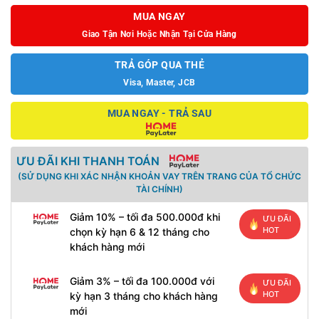
MUA NGAY
Giao Tận Nơi Hoặc Nhận Tại Cửa Hàng
TRẢ GÓP QUA THẺ
Visa, Master, JCB
MUA NGAY - TRẢ SAU
ƯU ĐÃI KHI THANH TOÁN
(SỬ DỤNG KHI XÁC NHẬN KHOẢN VAY TRÊN TRANG CỦA TỔ CHỨC
TÀI CHÍNH)
Giảm 10% – tối đa 500.000đ khi
ƯU ĐÃI
HOT
chọn kỳ hạn 6 & 12 tháng cho
khách hàng mới
Giảm 3% – tối đa 100.000đ với
ƯU ĐÃI
HOT
kỳ hạn 3 tháng cho khách hàng
mới