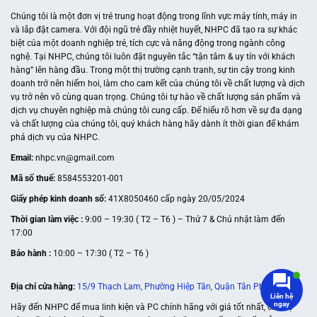
Chúng tôi là một đơn vị trẻ trung hoạt động trong lĩnh vực máy tính, máy in
và lắp đặt camera. Với đội ngũ trẻ đầy nhiệt huyết, NHPC đã tạo ra sự khác
biệt của một doanh nghiệp trẻ, tích cực và năng động trong ngành công
nghệ. Tại NHPC, chúng tôi luôn đặt nguyên tắc “tận tâm & uy tín với khách
hàng” lên hàng đầu. Trong một thị trường cạnh tranh, sự tin cậy trong kinh
doanh trở nên hiếm hoi, làm cho cam kết của chúng tôi về chất lượng và dịch
vụ trở nên vô cùng quan trọng. Chúng tôi tự hào về chất lượng sản phẩm và
dịch vụ chuyên nghiệp mà chúng tôi cung cấp. Để hiểu rõ hơn về sự đa dạng
và chất lượng của chúng tôi, quý khách hàng hãy dành ít thời gian để khám
phá dịch vụ của NHPC.
Email:
nhpc.vn@gmail.com
Mã số thuế:
8584553201-001
Giấy phép kinh doanh số:
41X8050460 cấp ngày 20/05/2024
Thời gian làm việc :
9:00 – 19:30 ( T2 – T6 ) – Thứ 7 & Chủ nhật làm đến
17:00
Bảo hành :
10:00 – 17:30 ( T2 – T6 )
Địa chỉ cửa hàng:
15/9 Thạch Lam, Phường Hiệp Tân, Quận Tân Phú
Liên hệ
ngay
Hãy đến NHPC để mua linh kiện và PC chính hãng với giá tốt nhất, chế độ