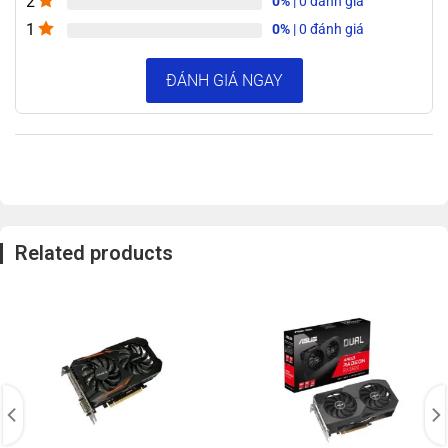
2
0%
| 0 đánh giá
trợ lên đến 64GB và đa dạng bus RAM. Các kết nối bao
1
0%
| 0 đánh giá
gồm 4 x SATA 3 6Gb/s, 1 x M.2, 1x PCI-E X16, và 1 x PCI-E
X1.
ĐÁNH GIÁ NGAY
Bo mạch chủ MSI PRO H610M-E cung cấp đa dạng cổng
kết nối với 1 cổng HDMI, 1 cổng VGA/D-sub, 4 cổng USB
2.0, 2 cổng USB 3.2, và mạng LAN 1 Gb/s giúp chơi game
trực tuyến mượt mà.
Related products