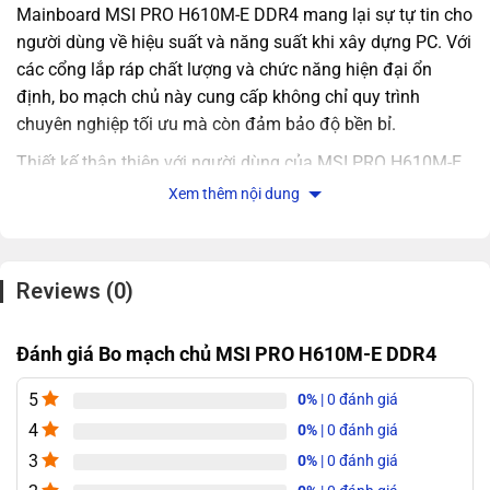
Mainboard MSI PRO H610M-E DDR4 mang lại sự tự tin cho
người dùng về hiệu suất và năng suất khi xây dựng PC. Với
các cổng lắp ráp chất lượng và chức năng hiện đại ổn
định, bo mạch chủ này cung cấp không chỉ quy trình
chuyên nghiệp tối ưu mà còn đảm bảo độ bền bỉ.
Thiết kế thân thiện với người dùng của MSI PRO H610M-E
hỗ trợ việc xây dựng hệ thống mạnh mẽ. Với kích thước
Xem thêm nội dung
Micro-ATX và nhiều cổng hỗ trợ, nó phù hợp với mọi nhu
cầu sử dụng. Chất liệu cao cấp và các khe cắm cố định
vào bo mạch giúp bảo vệ điểm tiếp xúc khỏi nhiễu.
Reviews (0)
MSI PRO H610M-E DDR4 sử dụng chipset H610, socket
1700, tương thích với các bộ vi xử lý Intel Core, Pentium
Đánh giá Bo mạch chủ MSI PRO H610M-E DDR4
Gold và Celeron thế hệ thứ 12. Điều này đảm bảo tương
thích cao và ổn định toàn hệ thống, cho phép kiểm soát tốc
5
0%
| 0 đánh giá
độ và nhiệt độ qua giao diện đồ họa đơn giản ở BIOS và
4
0%
| 0 đánh giá
phần mềm.
3
0%
| 0 đánh giá
Hỗ trợ lưu trữ và bộ nhớ cao cấp, với 2 khe RAM DDR4 hỗ