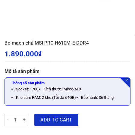
Bo mạch chủ MSI PRO H610M-E DDR4
1.890.000
₫
Mô tả sản phẩm
✓
Thông số sản phẩm
Socket: 1700
Kích thước: Mirco-ATX
Khe cắm RAM: 2 khe (Tối đa 64GB)
Bảo hành: 36 tháng
Bo mạch chủ MSI PRO H610M-E DDR4 quantity
ADD TO CART