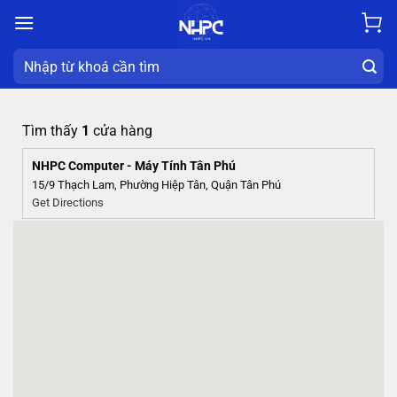
Chuyển
đến
nội
Search
dung
for:
Tìm thấy
1
cửa hàng
NHPC Computer - Máy Tính Tân Phú
15/9 Thạch Lam, Phường Hiệp Tân, Quận Tân Phú
Get Directions