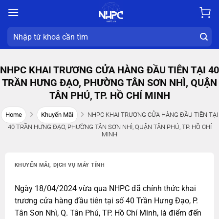
Chuyển
đến
nội
Search
dung
for:
NHPC KHAI TRƯƠNG CỬA HÀNG ĐẦU TIÊN TẠI 40
TRẦN HƯNG ĐẠO, PHƯỜNG TÂN SƠN NHÌ, QUẬN
TÂN PHÚ, TP. HỒ CHÍ MINH
Home
Khuyến Mãi
NHPC KHAI TRƯƠNG CỬA HÀNG ĐẦU TIÊN TẠI
40 TRẦN HƯNG ĐẠO, PHƯỜNG TÂN SƠN NHÌ, QUẬN TÂN PHÚ, TP. HỒ CHÍ
MINH
KHUYẾN MÃI
,
DỊCH VỤ MÁY TÍNH
Ngày 18/04/2024 vừa qua NHPC đã chính thức khai
trương cửa hàng đầu tiên tại số 40 Trần Hưng Đạo, P.
Tân Sơn Nhì, Q. Tân Phú, TP. Hồ Chí Minh, là điểm đến