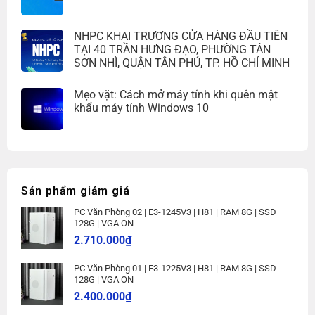
NHPC KHAI TRƯƠNG CỬA HÀNG ĐẦU TIÊN
TẠI 40 TRẦN HƯNG ĐẠO, PHƯỜNG TÂN
SƠN NHÌ, QUẬN TÂN PHÚ, TP. HỒ CHÍ MINH
Mẹo vặt: Cách mở máy tính khi quên mật
khẩu máy tính Windows 10
Sản phẩm giảm giá
PC Văn Phòng 02 | E3-1245V3 | H81 | RAM 8G | SSD
128G | VGA ON
2.710.000
₫
PC Văn Phòng 01 | E3-1225V3 | H81 | RAM 8G | SSD
128G | VGA ON
2.400.000
₫