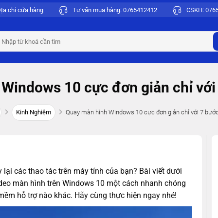
Ịa chỉ cửa hàng
Tư vấn mua hàng:
0765412412
CSKH:
076
earch
r:
Windows 10 cực đơn giản chỉ với
Kinh Nghiệm
Quay màn hình Windows 10 cực đơn giản chỉ với 7 bướ
lại các thao tác trên máy tính của bạn? Bài viết dưới
ideo màn hình trên Windows 10 một cách nhanh chóng
ềm hỗ trợ nào khác. Hãy cùng thực hiện ngay nhé!