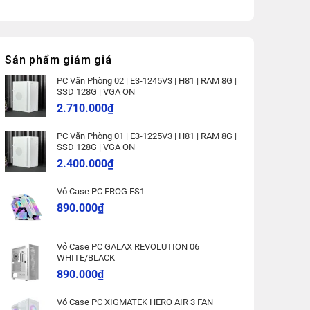
Sản phẩm giảm giá
PC Văn Phòng 02 | E3-1245V3 | H81 | RAM 8G |
SSD 128G | VGA ON
2.710.000
₫
PC Văn Phòng 01 | E3-1225V3 | H81 | RAM 8G |
SSD 128G | VGA ON
2.400.000
₫
Vỏ Case PC EROG ES1
890.000
₫
Vỏ Case PC GALAX REVOLUTION 06
WHITE/BLACK
890.000
₫
Vỏ Case PC XIGMATEK HERO AIR 3 FAN