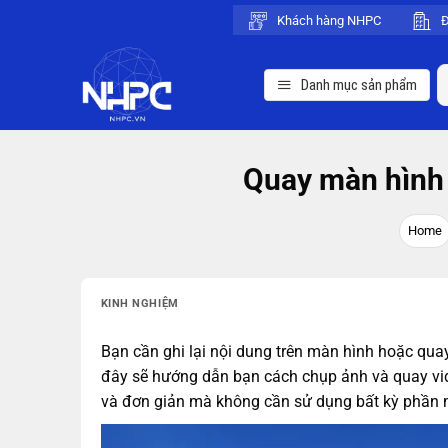
Chuyển
Khách hàng NHPC
Đ
đến
nội
S
Danh mục sản phẩm
dung
fo
Quay màn hình 
Home
KINH NGHIỆM
Bạn cần ghi lại nội dung trên màn hình hoặc quay 
đây sẽ hướng dẫn bạn cách chụp ảnh và quay v
và đơn giản mà không cần sử dụng bất kỳ phần m