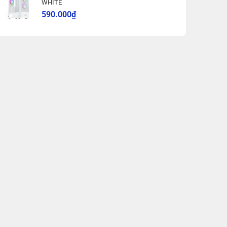
WHITE
590.000
₫