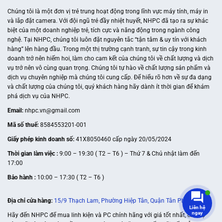
Chúng tôi là một đơn vị trẻ trung hoạt động trong lĩnh vực máy tính, máy in
và lắp đặt camera. Với đội ngũ trẻ đầy nhiệt huyết, NHPC đã tạo ra sự khác
biệt của một doanh nghiệp trẻ, tích cực và năng động trong ngành công
nghệ. Tại NHPC, chúng tôi luôn đặt nguyên tắc “tận tâm & uy tín với khách
hàng” lên hàng đầu. Trong một thị trường cạnh tranh, sự tin cậy trong kinh
doanh trở nên hiếm hoi, làm cho cam kết của chúng tôi về chất lượng và dịch
vụ trở nên vô cùng quan trọng. Chúng tôi tự hào về chất lượng sản phẩm và
dịch vụ chuyên nghiệp mà chúng tôi cung cấp. Để hiểu rõ hơn về sự đa dạng
và chất lượng của chúng tôi, quý khách hàng hãy dành ít thời gian để khám
phá dịch vụ của NHPC.
Email:
nhpc.vn@gmail.com
Mã số thuế:
8584553201-001
Giấy phép kinh doanh số:
41X8050460 cấp ngày 20/05/2024
Thời gian làm việc :
9:00 – 19:30 ( T2 – T6 ) – Thứ 7 & Chủ nhật làm đến
17:00
Bảo hành :
10:00 – 17:30 ( T2 – T6 )
Địa chỉ cửa hàng:
15/9 Thạch Lam, Phường Hiệp Tân, Quận Tân Phú
Liên hệ
ngay
Hãy đến NHPC để mua linh kiện và PC chính hãng với giá tốt nhất, chế độ