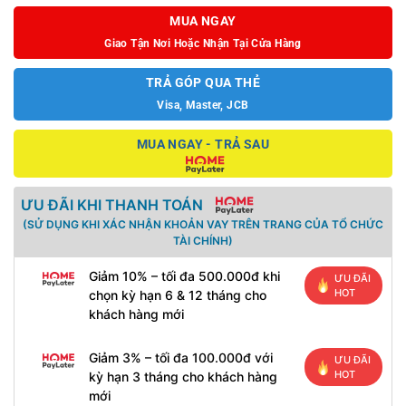
MUA NGAY
Giao Tận Nơi Hoặc Nhận Tại Cửa Hàng
TRẢ GÓP QUA THẺ
Visa, Master, JCB
MUA NGAY - TRẢ SAU
ƯU ĐÃI KHI THANH TOÁN
(SỬ DỤNG KHI XÁC NHẬN KHOẢN VAY TRÊN TRANG CỦA TỔ CHỨC
TÀI CHÍNH)
Giảm 10% – tối đa 500.000đ khi
ƯU ĐÃI
HOT
chọn kỳ hạn 6 & 12 tháng cho
khách hàng mới
Giảm 3% – tối đa 100.000đ với
ƯU ĐÃI
HOT
kỳ hạn 3 tháng cho khách hàng
mới