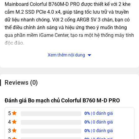
Mainboard Colorful B760M-D PRO được thiết kế với 2 khe
cắm M.2 SSD PCIe 4.0 x4, giúp tăng tốc lưu trữ và truyền
dữ liệu nhanh chóng. Với 2 cổng ARGB 5V 3 chân, bạn có
thể điều chỉnh ánh sáng và hiệu ứng theo ý muốn thông
qua phần mềm iGame Center, tạo ra một hệ thống máy tính
độc đáo.
Bo mạch chủ này cung cấp hiệu suất lưu trữ và tốc độ
Xem thêm nội dung
truyền dữ liệu cao với 2 khe cắm M.2 SSD PCIe 4.0 x4. Các
cổng ARGB 5V 3 chân cho phép tạo hiệu ứng ánh sáng tùy
chỉnh, tạo điểm nhấn cá nhân hóa cho hệ thống máy tính.
Reviews (0)
Sử dụng chipset Intel B760 và hỗ trợ bộ xử lý Intel thế hệ
13 và 12, bo mạch chủ này mang lại khả năng xử lý mạnh
Đánh giá Bo mạch chủ Colorful B760 M-D PRO
mẽ cho các tác vụ hàng ngày và ứng dụng nặng.
5
0%
| 0 đánh giá
B760M-D PRO được thiết kế với sự chú trọng đến độ ổn
định và bảo vệ. Với sáu công nghệ bảo vệ khác nhau và
4
0%
| 0 đánh giá
kiểm tra nghiêm ngặt qua 200 quy trình, sản phẩm đảm
3
0%
| 0 đánh giá
bảo hoạt động ổn định và an toàn trong mọi tình huống.