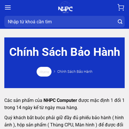
Chuyển
đến
nội
Search
dung
for:
Chính Sách Bảo Hành
Home
Chính Sách Bảo Hành
Các sản phẩm của
NHPC Computer
được mặc định 1 đổi 1
trong 14 ngày kể từ ngày mua hàng.
Quý khách bắt buộc phải giữ đầy đủ phiếu bảo hành ( hình
ảnh ), hộp sản phẩm ( Thùng CPU, Màn hình ) để được đổi