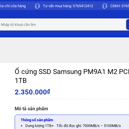
Ịa chỉ cửa hàng
Tư vấn mua hàng:
0765412412
CSKH:
076
earch
r:
Ổ cứng SSD Samsung PM9A1 M2 PCI
1TB
2.350.000
₫
Mô tả sản phẩm
Thông số sản phẩm
Dung lượng 1TB
Tốc độ đọc ghi: 7000MB/s – 5100MB/s