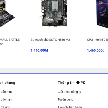
ORFUL BATTLE-
Bo mạch chủ SSTC H510 M2
CPU Intel I5 94
V20
1.490.000
₫
1.460.000
₫
ách chung
Thông tin NHPC
 bảo mật
Giới thiệu công ty
 bảo hành
Tuyển dụng
 trả góp
Tiêu chí bán hàng