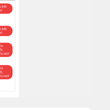
U ĐÃI
OT
U ĐÃI
OT
ÊU
I,
ÊU HOT
ÊU
I,
ÊU HOT