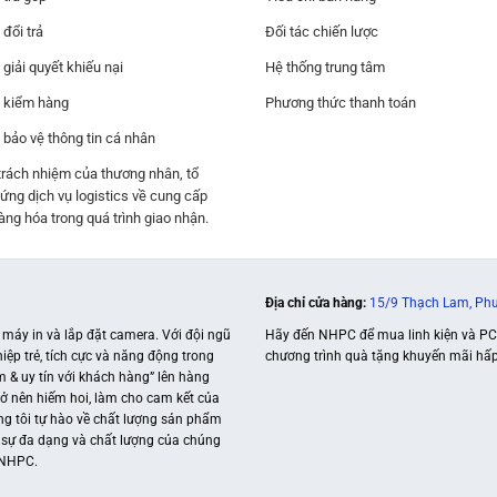
đổi trả
Đối tác chiến lược
giải quyết khiếu nại
Hệ thống trung tâm
 kiểm hàng
Phương thức thanh toán
 bảo vệ thông tin cá nhân
trách nhiệm của thương nhân, tổ
ứng dịch vụ logistics về cung cấp
ng hóa trong quá trình giao nhận.
Địa chỉ cửa hàng:
15/9 Thạch Lam, Phư
, máy in và lắp đặt camera. Với đội ngũ
Hãy đến NHPC để mua linh kiện và PC c
iệp trẻ, tích cực và năng động trong
chương trình quà tặng khuyến mãi hấp
 & uy tín với khách hàng” lên hàng
trở nên hiếm hoi, làm cho cam kết của
úng tôi tự hào về chất lượng sản phẩm
ề sự đa dạng và chất lượng của chúng
a NHPC.