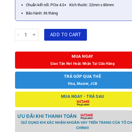
Chuẩn kết nối: PCIe 4.0
Kích thước: 22mm x 80mm
Bảo hành: 36 tháng
Ổ cứng SSD Samsung PM9A1 M2 PCIe 4.0 1TB quantity
ADD TO CART
MUA NGAY
Giao Tận Nơi Hoặc Nhận Tại Cửa Hàng
TRẢ GÓP QUA THẺ
Visa, Master, JCB
MUA NGAY - TRẢ SAU
ƯU ĐÃI KHI THANH TOÁN
(SỬ DỤNG KHI XÁC NHẬN KHOẢN VAY TRÊN TRANG CỦA TỔ CH
CHÍNH)