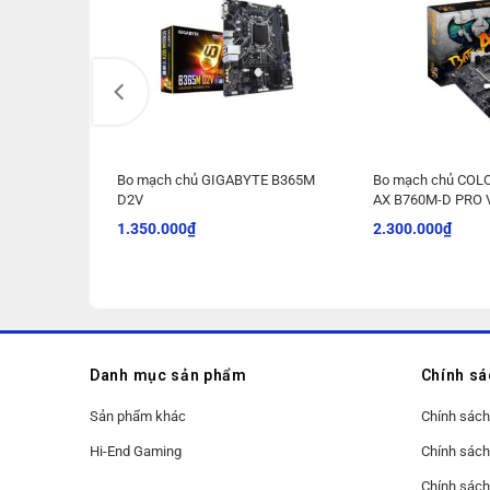
 B760 M-D
Bo mạch chủ GIGABYTE B365M
Bo mạch chủ COL
D2V
AX B760M-D PRO 
1.350.000
₫
2.300.000
₫
Danh mục sản phẩm
Chính s
Sản phẩm khác
Chính sách
Hi-End Gaming
Chính sách
Chính sách