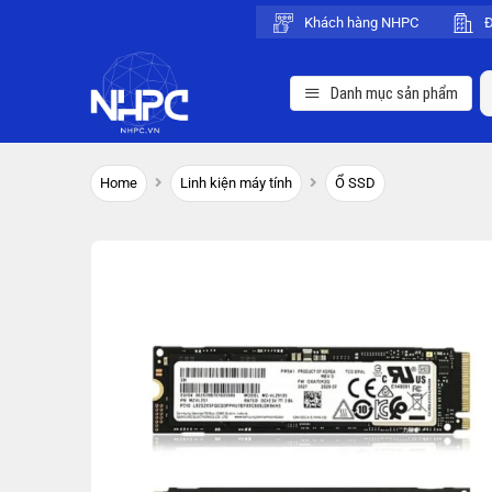
Chuyển
Khách hàng NHPC
Đ
đến
nội
S
Danh mục sản phẩm
dung
fo
Home
Linh kiện máy tính
Ổ SSD