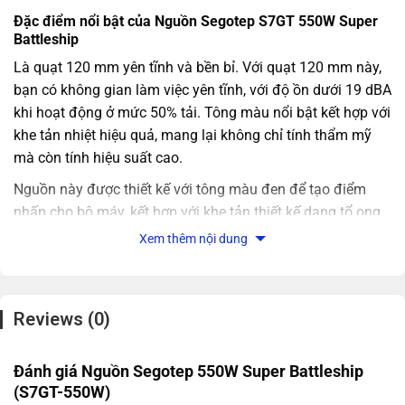
Đặc điểm nổi bật của Nguồn Segotep S7GT 550W Super
Battleship
Là quạt 120 mm yên tĩnh và bền bỉ. Với quạt 120 mm này,
bạn có không gian làm việc yên tĩnh, với độ ồn dưới 19 dBA
khi hoạt động ở mức 50% tải. Tông màu nổi bật kết hợp với
khe tản nhiệt hiệu quả, mang lại không chỉ tính thẩm mỹ
mà còn tính hiệu suất cao.
Nguồn này được thiết kế với tông màu đen để tạo điểm
nhấn cho bộ máy, kết hợp với khe tản thiết kế dạng tổ ong
giúp tối ưu hóa việc thoát nhiệt. Với hiệu suất đạt 80%, nó
Xem thêm nội dung
cung cấp sự tối ưu hóa điện năng cho máy tính, giúp tiết
kiệm năng lượng và giảm chi phí.
Thông số chi tiết của Nguồn Segotep S7GT 550W bao
Reviews (0)
gồm:
– Hãng sản xuất: Segotep
Đánh giá Nguồn Segotep 550W Super Battleship
– Dải điện áp đầu vào: 170-264Vac / 4A / 50Hz
(S7GT-550W)