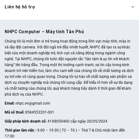
Liên hệ hỗ trợ
NHPC Computer – Máy tính Tân Phú
Chúng tôi là một đơn vị trẻ trung hoạt động trong lĩnh vực máy tính, máy in
và lắp đặt camera. Với đội ngũ trẻ đầy nhiệt huyết, NHPC đã tạo ra sự khác
biệt của một doanh nghiệp trẻ, tích cực và năng động trong ngành công
nghệ. Tại NHPC, chúng tôi luôn đặt nguyên tắc “tận tâm & uy tín với khách
hàng” lên hàng đầu. Trong một thị trường cạnh tranh, sự tin cậy trong kinh
doanh trở nên hiếm hoi, làm cho cam kết của chúng tôi về chất lượng và dịch
vụ trở nên vô cùng quan trọng. Chúng tôi tự hào về chất lượng sản phẩm và
dịch vụ chuyên nghiệp mà chúng tôi cung cấp. Để hiểu rõ hơn về sự đa dạng
và chất lượng của chúng tôi, quý khách hàng hãy dành ít thời gian để khám
phá dịch vụ của NHPC.
Email:
nhpc.vn@gmail.com
Mã số thuế:
8584553201-001
Giấy phép kinh doanh số:
41X8050460 cấp ngày 20/05/2024
Thời gian làm việc :
9:00 – 19:30 ( T2 – T6 ) – Thứ 7 & Chủ nhật làm đến
17:00