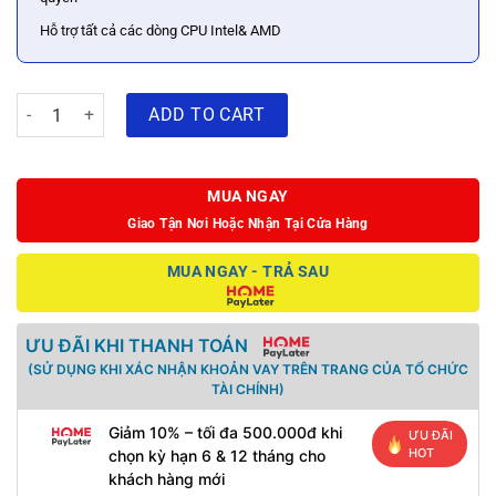
Hỗ trợ tất cả các dòng CPU Intel& AMD
Nguồn Segotep 550W Super Battleship (S7GT-550W) quantity
ADD TO CART
MUA NGAY
Giao Tận Nơi Hoặc Nhận Tại Cửa Hàng
MUA NGAY - TRẢ SAU
ƯU ĐÃI KHI THANH TOÁN
(SỬ DỤNG KHI XÁC NHẬN KHOẢN VAY TRÊN TRANG CỦA TỔ CHỨC
TÀI CHÍNH)
Giảm 10% – tối đa 500.000đ khi
ƯU ĐÃI
HOT
chọn kỳ hạn 6 & 12 tháng cho
khách hàng mới